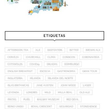
ETIQUETAS
AFTERNOON TEA
ALE
BEEFEATERS
BITTER
BROWN ALE
CERVEZA
CHURCHILL
CLIMA
CONSEJOS
CORONAVIRUS
COTSWOLDS
COVID19
DRUIDAS
EDIMBURGO
ENGLISH BREAKFAST
ESCOCIA
GASTRONOMÍA
GRAN TOUR
INGLATERRA
IRLANDA
IRLANDA DEL NORTE
ISLAS BRITÁNICAS
JANE AUSTEN
JOHN WOOD
LAGER
LEYENDA
LONDRES
MILD
MILLA REAL
OLD ALE
PINTAS
PUBS
RAILWAY MUSEUM
RED DEVIL
REINO UNIDO
ROYAL CRESCENT
SEGURIDAD
STONEHENGE