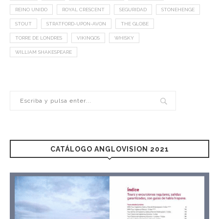
REINO UNIDO
ROYAL CRESCENT
SEGURIDAD
STONEHENGE
STOUT
STRATFORD-UPON-AVON
THE GLOBE
TORRE DE LONDRES
VIKINGOS
WHISKY
WILLIAM SHAKESPEARE
CATÁLOGO ANGLOVISION 2021