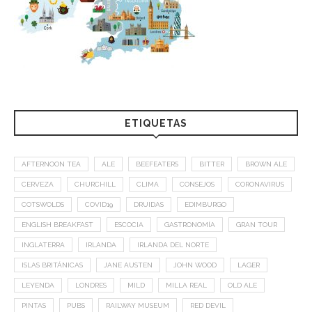
ETIQUETAS
AFTERNOON TEA
ALE
BEEFEATERS
BITTER
BROWN ALE
CERVEZA
CHURCHILL
CLIMA
CONSEJOS
CORONAVIRUS
COTSWOLDS
COVID19
DRUIDAS
EDIMBURGO
ENGLISH BREAKFAST
ESCOCIA
GASTRONOMÍA
GRAN TOUR
INGLATERRA
IRLANDA
IRLANDA DEL NORTE
ISLAS BRITÁNICAS
JANE AUSTEN
JOHN WOOD
LAGER
LEYENDA
LONDRES
MILD
MILLA REAL
OLD ALE
PINTAS
PUBS
RAILWAY MUSEUM
RED DEVIL