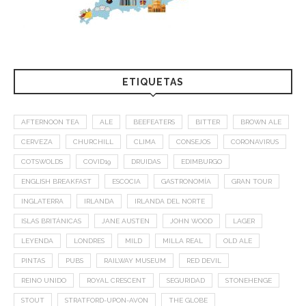
ETIQUETAS
AFTERNOON TEA
ALE
BEEFEATERS
BITTER
BROWN ALE
CERVEZA
CHURCHILL
CLIMA
CONSEJOS
CORONAVIRUS
COTSWOLDS
COVID19
DRUIDAS
EDIMBURGO
ENGLISH BREAKFAST
ESCOCIA
GASTRONOMÍA
GRAN TOUR
INGLATERRA
IRLANDA
IRLANDA DEL NORTE
ISLAS BRITÁNICAS
JANE AUSTEN
JOHN WOOD
LAGER
LEYENDA
LONDRES
MILD
MILLA REAL
OLD ALE
PINTAS
PUBS
RAILWAY MUSEUM
RED DEVIL
REINO UNIDO
ROYAL CRESCENT
SEGURIDAD
STONEHENGE
STOUT
STRATFORD-UPON-AVON
THE GLOBE