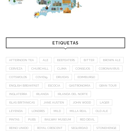
ETIQUETAS
AFTERNOON TEA
ALE
BEEFEATERS
BITTER
BROWN ALE
CERVEZA
CHURCHILL
CLIMA
CONSEJOS
CORONAVIRUS
COTSWOLDS
COVID19
DRUIDAS
EDIMBURGO
ENGLISH BREAKFAST
ESCOCIA
GASTRONOMÍA
GRAN TOUR
INGLATERRA
IRLANDA
IRLANDA DEL NORTE
ISLAS BRITÁNICAS
JANE AUSTEN
JOHN WOOD
LAGER
LEYENDA
LONDRES
MILD
MILLA REAL
OLD ALE
PINTAS
PUBS
RAILWAY MUSEUM
RED DEVIL
REINO UNIDO
ROYAL CRESCENT
SEGURIDAD
STONEHENGE