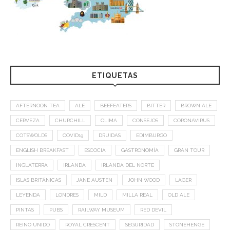
ETIQUETAS
AFTERNOON TEA
ALE
BEEFEATERS
BITTER
BROWN ALE
CERVEZA
CHURCHILL
CLIMA
CONSEJOS
CORONAVIRUS
COTSWOLDS
COVID19
DRUIDAS
EDIMBURGO
ENGLISH BREAKFAST
ESCOCIA
GASTRONOMÍA
GRAN TOUR
INGLATERRA
IRLANDA
IRLANDA DEL NORTE
ISLAS BRITÁNICAS
JANE AUSTEN
JOHN WOOD
LAGER
LEYENDA
LONDRES
MILD
MILLA REAL
OLD ALE
PINTAS
PUBS
RAILWAY MUSEUM
RED DEVIL
REINO UNIDO
ROYAL CRESCENT
SEGURIDAD
STONEHENGE